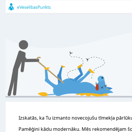
Izskatās, ka Tu izmanto novecojušu tīmekļa pārlūk
Pamēģini kādu modernāku. Mēs rekomendējam šo