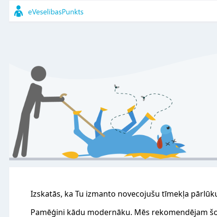
Izskatās, ka Tu izmanto novecojušu tīmekļa pārlūk
Pamēģini kādu modernāku. Mēs rekomendējam šo