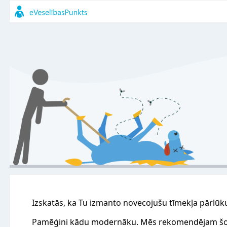
Izskatās, ka Tu izmanto novecojušu tīmekļa pārlūk
Pamēģini kādu modernāku. Mēs rekomendējam šo