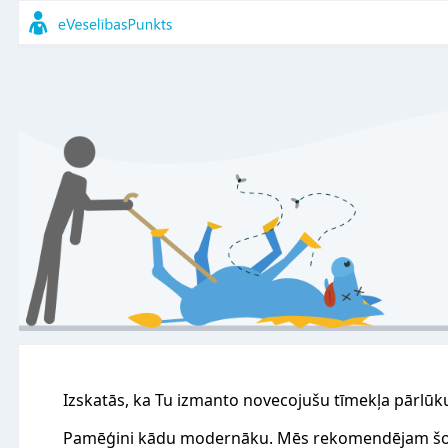
Izskatās, ka Tu izmanto novecojušu tīmekļa pārlūk
Pamēģini kādu modernāku. Mēs rekomendējam šo