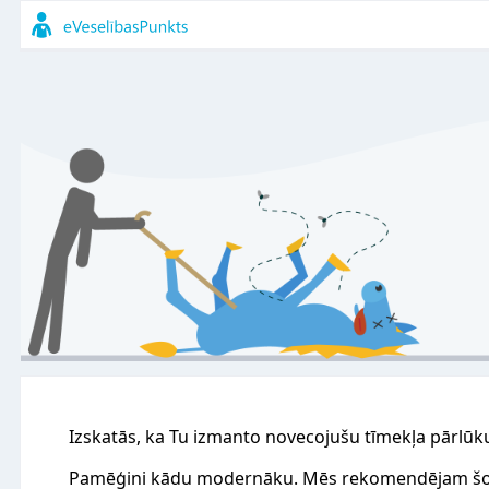
Izskatās, ka Tu izmanto novecojušu tīmekļa pārlūk
Pamēģini kādu modernāku. Mēs rekomendējam šo