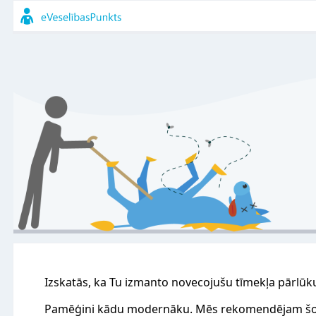
Izskatās, ka Tu izmanto novecojušu tīmekļa pārlūk
Pamēģini kādu modernāku. Mēs rekomendējam šo