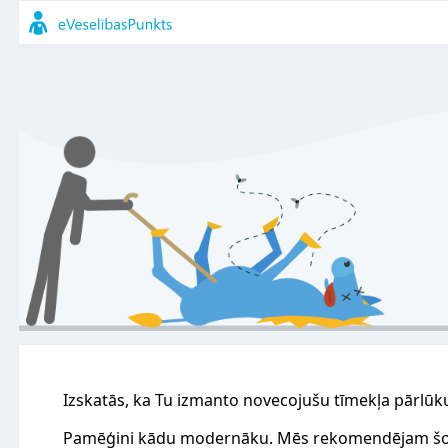
Izskatās, ka Tu izmanto novecojušu tīmekļa pārlūk
Pamēģini kādu modernāku. Mēs rekomendējam šo