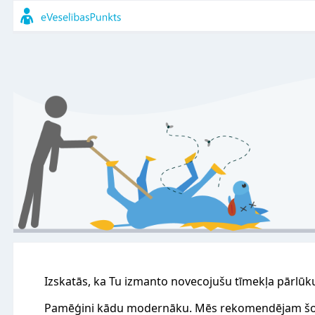
Izskatās, ka Tu izmanto novecojušu tīmekļa pārlūk
Pamēģini kādu modernāku. Mēs rekomendējam šo