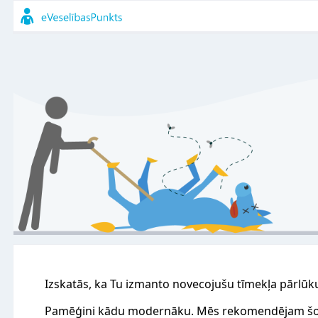
Izskatās, ka Tu izmanto novecojušu tīmekļa pārlūk
Pamēģini kādu modernāku. Mēs rekomendējam šo