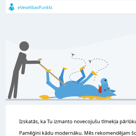
Izskatās, ka Tu izmanto novecojušu tīmekļa pārlūk
Pamēģini kādu modernāku. Mēs rekomendējam šo