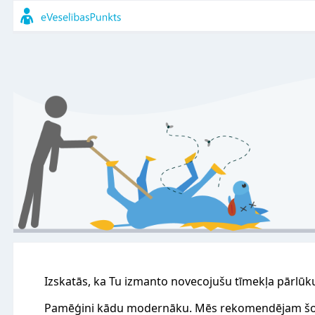
Izskatās, ka Tu izmanto novecojušu tīmekļa pārlūk
Pamēģini kādu modernāku. Mēs rekomendējam šo