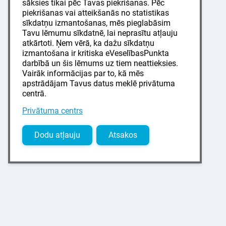
sāksies tikai pēc Tavas piekrišanas. Pēc
piekrišanas vai atteikšanās no statistikas
sīkdatņu izmantošanas, mēs pieglabāsim
Tavu lēmumu sīkdatnē, lai neprasītu atļauju
atkārtoti. Ņem vērā, ka dažu sīkdatņu
izmantošana ir kritiska eVeselībasPunkta
darbībā un šis lēmums uz tiem neattieksies.
Vairāk informācijas par to, kā mēs
apstrādājam Tavus datus meklē privātuma
centrā.
Privātuma centrs
Dodu atļauju
Atsakos