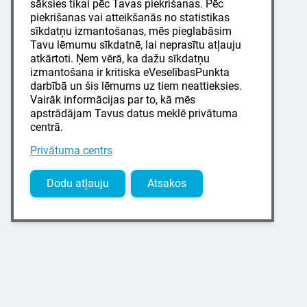
sāksies tikai pēc Tavas piekrišanas. Pēc
piekrišanas vai atteikšanās no statistikas
sīkdatņu izmantošanas, mēs pieglabāsim
Tavu lēmumu sīkdatnē, lai neprasītu atļauju
atkārtoti. Ņem vērā, ka dažu sīkdatņu
izmantošana ir kritiska eVeselībasPunkta
darbībā un šis lēmums uz tiem neattieksies.
Vairāk informācijas par to, kā mēs
apstrādājam Tavus datus meklē privātuma
centrā.
Privātuma centrs
Dodu atļauju
Atsakos