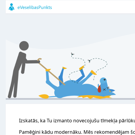
Izskatās, ka Tu izmanto novecojušu tīmekļa pārlūk
Pamēģini kādu modernāku. Mēs rekomendējam šo