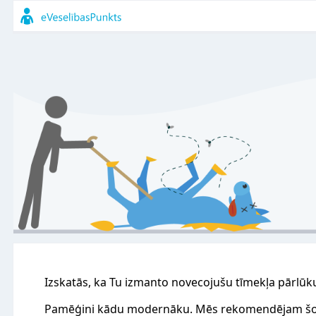
Izskatās, ka Tu izmanto novecojušu tīmekļa pārlūk
Pamēģini kādu modernāku. Mēs rekomendējam šo