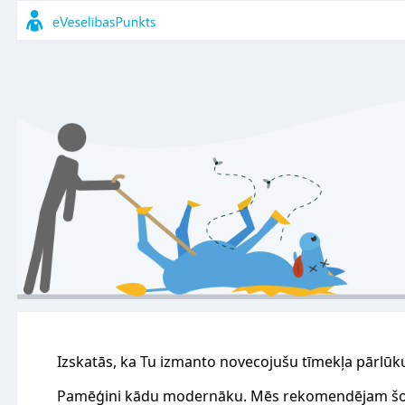
Izskatās, ka Tu izmanto novecojušu tīmekļa pārlūk
Pamēģini kādu modernāku. Mēs rekomendējam šo