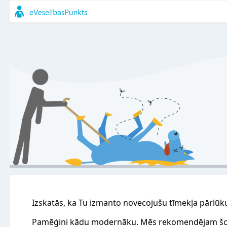
Izskatās, ka Tu izmanto novecojušu tīmekļa pārlūk
Pamēģini kādu modernāku. Mēs rekomendējam šo