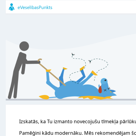
Izskatās, ka Tu izmanto novecojušu tīmekļa pārlūk
Pamēģini kādu modernāku. Mēs rekomendējam šo