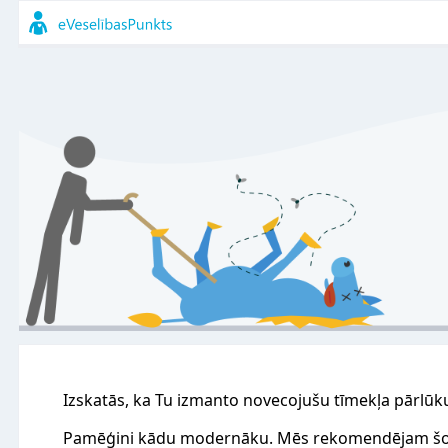
Izskatās, ka Tu izmanto novecojušu tīmekļa pārlūk
Pamēģini kādu modernāku. Mēs rekomendējam šo