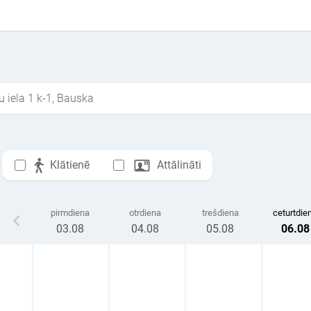
u iela 1 k-1, Bauska
Klātienē
Attālināti
pirmdiena
otrdiena
trešdiena
ceturtdie
03
.08
04
.08
05
.08
06
.08