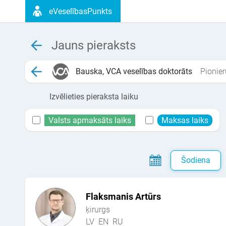
eVeselībasPunkts
Jauns pieraksts
Bauska, VCA veselības doktorāts
Pionier
Izvēlieties pieraksta laiku
Valsts apmaksāts laiks
Maksas laiks
Šodiena
Flaksmanis Artūrs
ķirurgs
LV
EN
RU