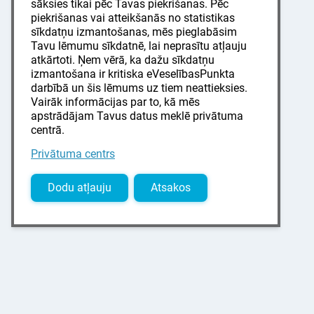
sāksies tikai pēc Tavas piekrišanas. Pēc
piekrišanas vai atteikšanās no statistikas
sīkdatņu izmantošanas, mēs pieglabāsim
Tavu lēmumu sīkdatnē, lai neprasītu atļauju
atkārtoti. Ņem vērā, ka dažu sīkdatņu
izmantošana ir kritiska eVeselībasPunkta
darbībā un šis lēmums uz tiem neattieksies.
Vairāk informācijas par to, kā mēs
apstrādājam Tavus datus meklē privātuma
centrā.
Privātuma centrs
Dodu atļauju
Atsakos