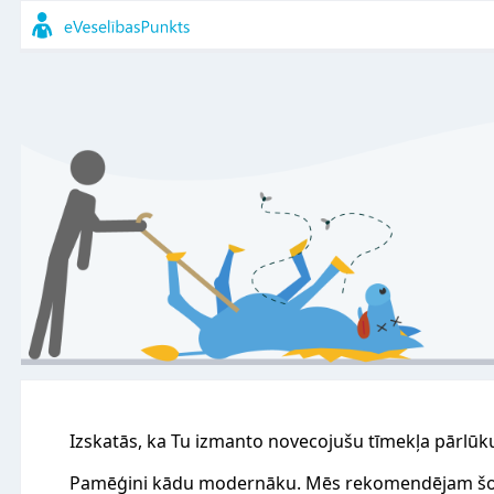
Izskatās, ka Tu izmanto novecojušu tīmekļa pārlūk
Pamēģini kādu modernāku. Mēs rekomendējam šo