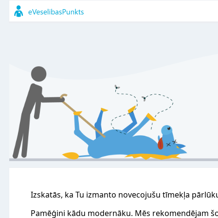
Izskatās, ka Tu izmanto novecojušu tīmekļa pārlūk
Pamēģini kādu modernāku. Mēs rekomendējam šo