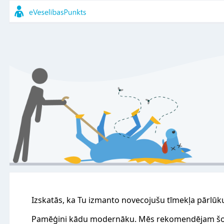
Izskatās, ka Tu izmanto novecojušu tīmekļa pārlūk
Pamēģini kādu modernāku. Mēs rekomendējam šo