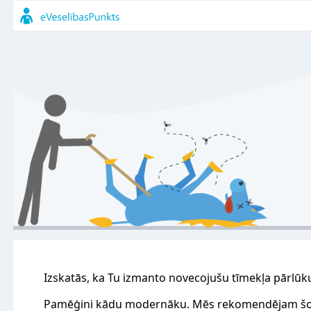
Izskatās, ka Tu izmanto novecojušu tīmekļa pārlūk
Pamēģini kādu modernāku. Mēs rekomendējam šo