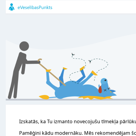
Izskatās, ka Tu izmanto novecojušu tīmekļa pārlūk
Pamēģini kādu modernāku. Mēs rekomendējam šo