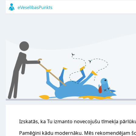
Izskatās, ka Tu izmanto novecojušu tīmekļa pārlūk
Pamēģini kādu modernāku. Mēs rekomendējam šo