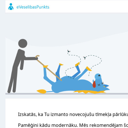
Izskatās, ka Tu izmanto novecojušu tīmekļa pārlūk
Pamēģini kādu modernāku. Mēs rekomendējam šo