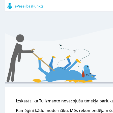
Izskatās, ka Tu izmanto novecojušu tīmekļa pārlūk
Pamēģini kādu modernāku. Mēs rekomendējam šo