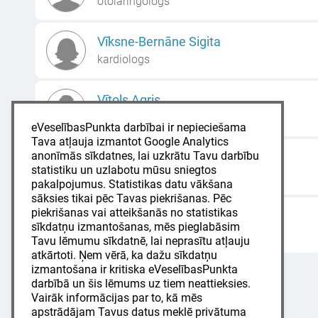
otolaringologs
Vīksne-Bernāne Sigita
kardiologs
Vītols Agris
ķirurgs
eVeselībasPunkta darbībai ir nepieciešama
Tava atļauja izmantot Google Analytics
anonīmās sīkdatnes, lai uzkrātu Tavu darbību
Vlazņevs Māris
statistiku un uzlabotu mūsu sniegtos
urologs
pakalpojumus. Statistikas datu vākšana
sāksies tikai pēc Tavas piekrišanas. Pēc
piekrišanas vai atteikšanās no statistikas
Žaleiko Lidija
sīkdatņu izmantošanas, mēs pieglabāsim
māsa (vispārējās aprūpes māsa)
Tavu lēmumu sīkdatnē, lai neprasītu atļauju
atkārtoti. Ņem vērā, ka dažu sīkdatņu
izmantošana ir kritiska eVeselībasPunkta
darbībā un šis lēmums uz tiem neattieksies.
Vairāk informācijas par to, kā mēs
apstrādājam Tavus datus meklē privātuma