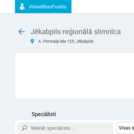
eVeselībasPunkts
Jēkabpils reģionālā slimnīca
A. Pormaļa iela 125, Jēkabpils
Speciālisti