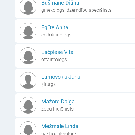
Bušmane Diāna
ginekologs, dzemdību speciālists
Eglīte Anita
endokrinologs
Lāčplēse Vita
oftalmologs
Larnovskis Juris
ķirurgs
Mažore Daiga
zobu higiēnists
Mežmale Linda
gastroenterologs